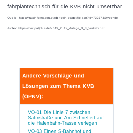
fahrplantechnisch für die KVB nicht umsetzbar.
Quelle: https://ratsinformation.stadt-koeln.de/getfile.asp?id=730273&type=do
Archiv: https://box.pollplus.de/2549_2019_Anlage_3_3_Verkehr.pdf
Andere Vorschläge und
Lösungen zum Thema KVB
(ÖPNV):
VO-01 Die Linie 7 zwischen
Salmstraße und Am Schnellert auf
die Hafenbahn-Trasse verlegen
VO-03 Einen S-Bahnhof und