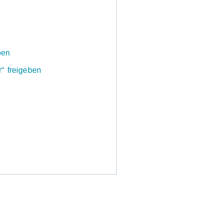
ben
“ freigeben