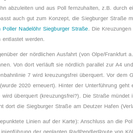
n abzuleiten und aus Poll fernzuhalten, z.B. durch e
passt auch gut zum Konzept, die Siegburger Straße m
Poller Nadelöhr Siegburger Straße
. Die Kreuzungen 
 entlastet werden.
enüber der nördlichen Ausfahrt (von Olpe/Frankfurt
nen. Von dort verläuft sie nördlich parallel zur A4 u
aßenbahnlinie 7 wird kreuzungsfrei überquert. Vor de
(wurde 2020 erneuert). Hinter der Unterführung geht 
wird überquert (kreuzungsfrei?). Die Straße mündet
t dort die Siegburger Straße am Deutzer Hafen (Verlau
gepunktete Linien auf der Karte):
Anschluss an die Pol
e Linienführung der geplanten RadPendlerRoute von Kö