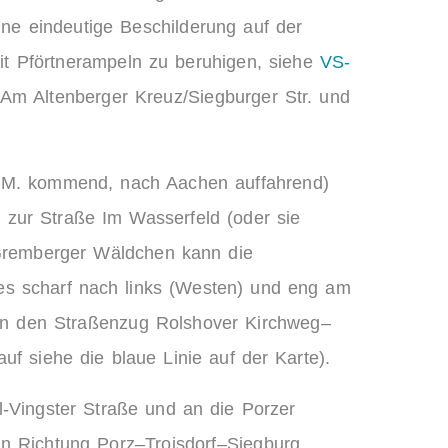
ine eindeutige Beschilderung auf der
it Pförtnerampeln zu beruhigen, siehe
VS-
Am Altenberger Kreuz/Siegburger Str. und
 a.M. kommend, nach Aachen auffahrend)
nd zur Straße Im Wasserfeld (oder sie
m Gremberger Wäldchen kann die
es scharf nach links (Westen) und eng am
 in den Straßenzug Rolshover Kirchweg–
f siehe die blaue Linie auf der Karte).
l-Vingster Straße und an die Porzer
ln Richtung Porz–Troisdorf–Siegburg,