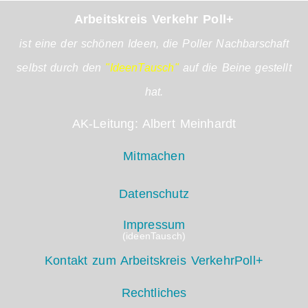
Arbeitskreis Verkehr Poll+
ist eine der schönen Ideen, die Poller Nachbarschaft
selbst durch den
"IdeenTausch"
auf die Beine gestellt
hat.
AK-Leitung: Albert Meinhardt
Mitmachen
Datenschutz
Impressum
(ideenTausch)
Kontakt zum Arbeitskreis VerkehrPoll+
Rechtliches