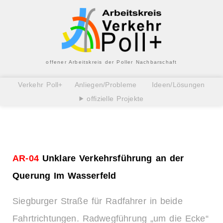
offener Arbeitskreis der Poller Nachbarschaft
Verkehr Poll+
Anliegen/Probleme
Ideen/Lösungen
offizielle Projekte
AR-04
Unklare Verkehrsführung an der
Querung Im Wasserfeld
Siegburger Straße für Radfahrer in beide
Fahrtrichtungen. Radwegführung „um die Ecke“